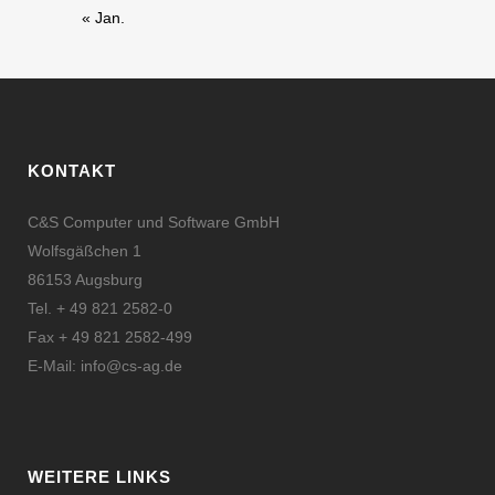
« Jan.
KONTAKT
C&S Computer und Software GmbH
Wolfsgäßchen 1
86153 Augsburg
Tel. + 49 821 2582-0
Fax + 49 821 2582-499
E-Mail:
info@cs-ag.de
WEITERE LINKS