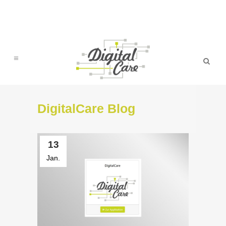
DigitalCare Blog
13
Jan.