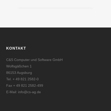
KONTAKT
C&S Computer und Software GmbH
Wolfsgäßchen 1
86153 Augsburg
Tel. + 49 821 2582-0
Fax + 49 821 2582-499
E-Mail:
info@cs-ag.de