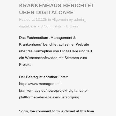
KRANKENHAUS BERICHTET
ÜBER DIGITALCARE
Posted at 12:12h
in
Allgemein
by
admin_
digitalcare
0 Comments
0
Likes
Das Fachmedium „Management &
Krankenhaus“ berichtet auf seiner Website
über die Konzeption von DigitalCare und teilt
ein Wissenschaftsvideo mit Stimmen zum
Projekt.
Der Beitrag ist abrufbar unter:
https://www.management-
krankenhaus.de/news/projekt-digital-care-
plattformen-der-sozialen-versorgung
Sorry, the comment form is closed at this time.