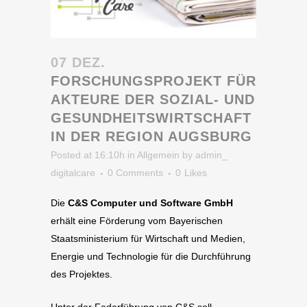
07 DEZ.
FORSCHUNGSPROJEKT FÜR
AKTEURE DER SOZIAL- UND
GESUNDHEITSWIRTSCHAFT
IN DER REGION AUGSBURG
Posted at 16:10h
in
Allgemein
by
admin_
digitalcare
0 Comments
0
Likes
Die
C&S Computer und Software GmbH
erhält eine Förderung vom Bayerischen
Staatsministerium für Wirtschaft und Medien,
Energie und Technologie für die Durchführung
des Projektes.
Unter der Federführung von C&S soll