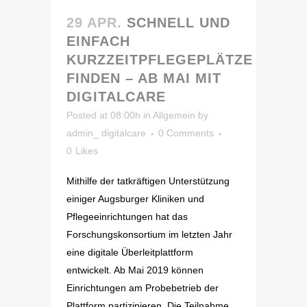
29 APR.
SCHNELL UND
EINFACH
KURZZEITPFLEGEPLÄTZE
FINDEN – AB MAI MIT
DIGITALCARE
Posted at 08:00h
in
Allgemein
by
admin_ digitalcare
0 Comments
0
Likes
Mithilfe der tatkräftigen Unterstützung
einiger Augsburger Kliniken und
Pflegeeinrichtungen hat das
Forschungskonsortium im letzten Jahr
eine digitale Überleitplattform
entwickelt. Ab Mai 2019 können
Einrichtungen am Probebetrieb der
Plattform partizipieren. Die Teilnahme