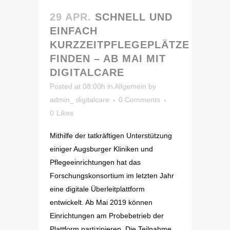
29 APR.
SCHNELL UND
EINFACH
KURZZEITPFLEGEPLÄTZE
FINDEN – AB MAI MIT
DIGITALCARE
Posted at 08:00h
in
Allgemein
by
admin_ digitalcare
0 Comments
0
Likes
Mithilfe der tatkräftigen Unterstützung
einiger Augsburger Kliniken und
Pflegeeinrichtungen hat das
Forschungskonsortium im letzten Jahr
eine digitale Überleitplattform
entwickelt. Ab Mai 2019 können
Einrichtungen am Probebetrieb der
Plattform partizipieren. Die Teilnahme