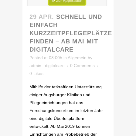
29 APR.
SCHNELL UND
EINFACH
KURZZEITPFLEGEPLÄTZE
FINDEN – AB MAI MIT
DIGITALCARE
Posted at 08:00h
in
Allgemein
by
admin_ digitalcare
0 Comments
0
Likes
Mithilfe der tatkräftigen Unterstützung
einiger Augsburger Kliniken und
Pflegeeinrichtungen hat das
Forschungskonsortium im letzten Jahr
eine digitale Überleitplattform
entwickelt. Ab Mai 2019 können
Einrichtungen am Probebetrieb der