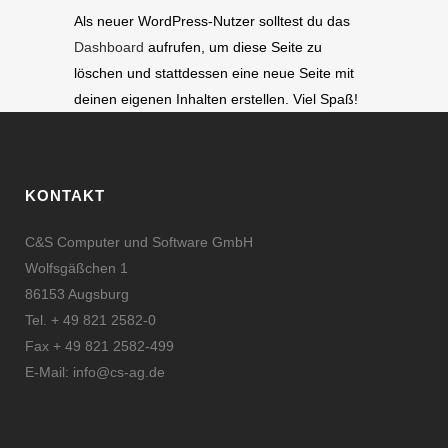
Als neuer WordPress-Nutzer solltest du das
Dashboard
aufrufen, um diese Seite zu
löschen und stattdessen eine neue Seite mit
deinen eigenen Inhalten erstellen. Viel Spaß!
KONTAKT
C&S Computer und Software GmbH
Wolfsgäßchen 1
86153 Augsburg
Tel. + 49 821 2582-0
Fax + 49 821 2582-499
E-Mail:
info@cs-ag.de